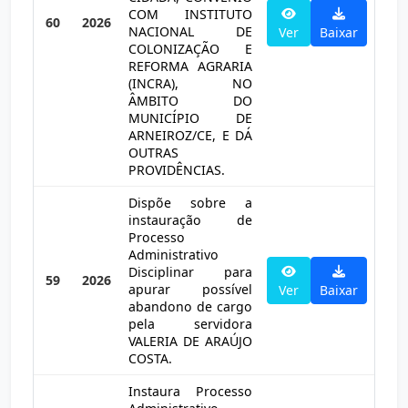
COM INSTITUTO
60
2026
NACIONAL DE
Ver
Baixar
COLONIZAÇÃO E
REFORMA AGRARIA
(INCRA), NO
ÂMBITO DO
MUNICÍPIO DE
ARNEIROZ/CE, E DÁ
OUTRAS
PROVIDÊNCIAS.
Dispõe sobre a
instauração de
Processo
Administrativo
Disciplinar para
59
2026
apurar possível
Ver
Baixar
abandono de cargo
pela servidora
VALERIA DE ARAÚJO
COSTA.
Instaura Processo