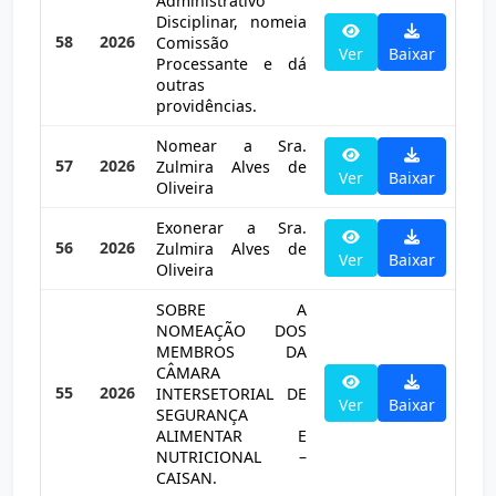
Administrativo
Disciplinar, nomeia
58
2026
Comissão
Ver
Baixar
Processante e dá
outras
providências.
Nomear a Sra.
57
2026
Zulmira Alves de
Ver
Baixar
Oliveira
Exonerar a Sra.
56
2026
Zulmira Alves de
Ver
Baixar
Oliveira
SOBRE A
NOMEAÇÃO DOS
MEMBROS DA
CÂMARA
55
2026
INTERSETORIAL DE
Ver
Baixar
SEGURANÇA
ALIMENTAR E
NUTRICIONAL –
CAISAN.