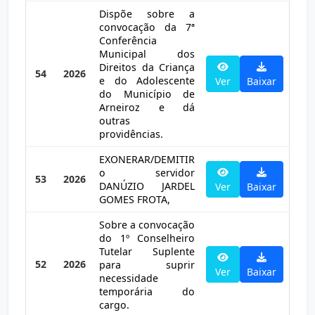
Dispõe sobre a
convocação da 7ª
Conferência
Municipal dos
Direitos da Criança
54
2026
e do Adolescente
Ver
Baixar
do Município de
Arneiroz e dá
outras
providências.
EXONERAR/DEMITIR
o servidor
53
2026
DANÚZIO JARDEL
Ver
Baixar
GOMES FROTA,
Sobre a convocação
do 1º Conselheiro
Tutelar Suplente
52
2026
para suprir
Ver
Baixar
necessidade
temporária do
cargo.