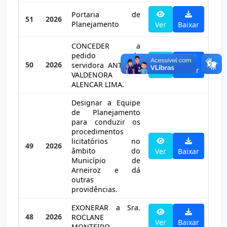
Portaria de
51
2026
Planejamento
Ver
Baixar
CONCEDER a
pedido da
50
2026
servidora ANTÔNIA
Ver
Baixar
VALDENORA
ALENCAR LIMA.
Designar a Equipe
de Planejamento
para conduzir os
procedimentos
licitatórios no
49
2026
âmbito do
Ver
Baixar
Município de
Arneiroz e dá
outras
providências.
EXONERAR a Sra.
48
2026
ROCLANE
Ver
Baixar
MONTEIRO