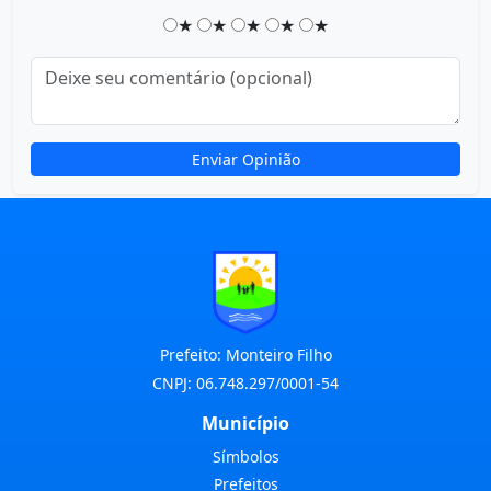
★
★
★
★
★
Enviar Opinião
Prefeito: Monteiro Filho
CNPJ: 06.748.297/0001-54
Município
Símbolos
Prefeitos